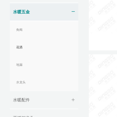
水暖五金
ꄵ
角阀
花洒
地漏
水龙头
水暖配件
ꄶ