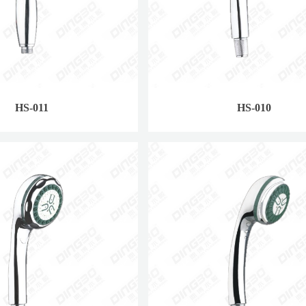
HS-011
HS-010