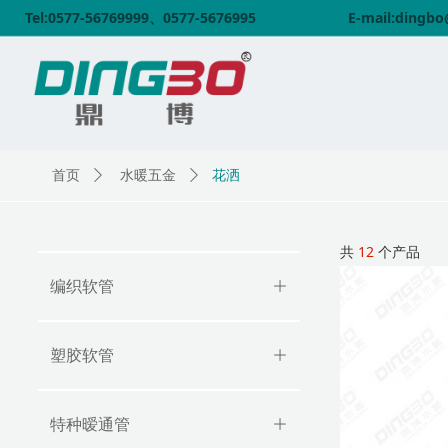
Tel:0577-56769999、0577-5676995
E-mail:dingb
花洒
首页
ꄲ
水暖五金
ꄲ
共
12
个产品
编织软管
ꄶ
塑胶软管
ꄶ
特种暧通管
ꄶ