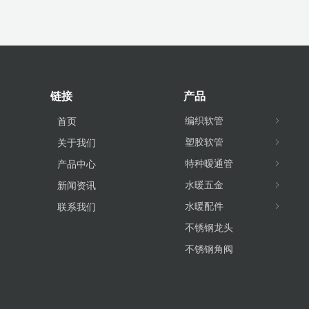
链接
产品
编织软管
ꁇ
首页
塑胶软管
ꁇ
关于我们
特种暧通管
ꁇ
产品中心
水暖五金
ꁇ
新闻资讯
水暖配件
ꁇ
联系我们
不锈钢龙头
不锈钢角阀