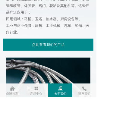
编织软管、橡胶管、阀门、花洒及其配件等。这些产
品广泛应用于：
民用领域：马桶、卫浴、热水器、厨房设备等。
工业
与商业领域：建筑、工业机械、汽车、船舶、医
疗行业。
点此查看我们的产品
낀
넒
끉
끅
鼎博首页
产品中心
关于我们
联系我们
我们的使命
—
质量为本，顾客至上