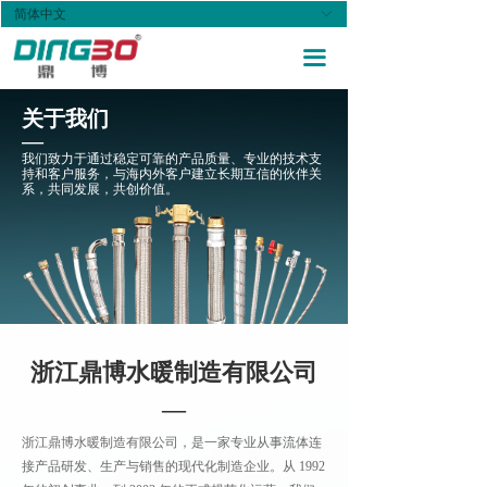
简体中文
ꀅ
首页
끀
关于我们
关于我们
产品中心
—
我们致力于通过稳定可靠的产品质量、专业的技术支
新闻资讯
持和客户服务，与海内外客户建立长期互信的伙伴关
系，共同发展，共创价值。
联系我们
Tel: 0577-56769999
Tel: 0577-5676995
E-mail: dingbo@dingbo.cn
浙江鼎博水暖制造有限公司
—
浙江鼎博水暖制造有限公司，是一家专业从事流体连
接产品研发、生产与销售的现代化制造企业。从 1992