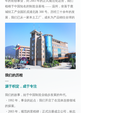
年的初创事业，到 2003 年的正式规范化运营，我们
植根于中国知名的制造业基地 —— 温州，坐落于鹿
城轻工产业园区戍浦北路 388 号。历经三十余年的发
展，我们已从一家本土工厂，成长为产品销往全球的
行业参与者
我们的历程
—
源于积淀，成于专注
我们的故事，始于中国制造业稳步发展的年代。
・1992 年，事业的起点：我们开启了在流体连接领域
的探索。
・2003 年，规范的里程碑：正式注册成立公司，标志