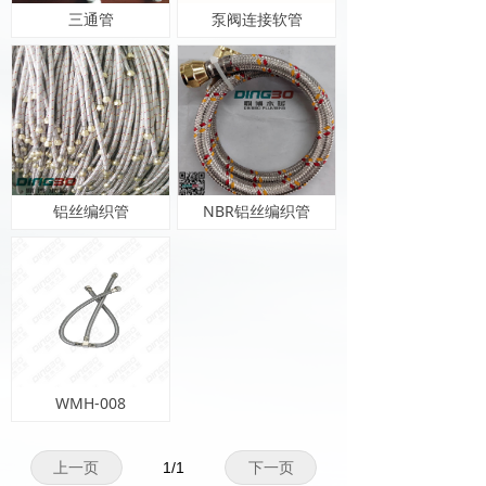
三通管
泵阀连接软管
铝丝编织管
NBR铝丝编织管
WMH-008
上一页
1
/
1
下一页