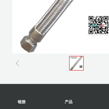
ꁆ
链接
产品