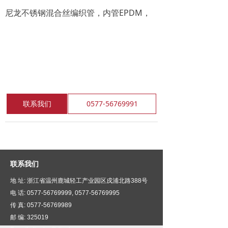
尼龙不锈钢混合丝编织管，内管EPDM，
联系我们
0577-56769991
联系我们
地 址: 浙江省温州鹿城轻工产业园区戍浦北路388号
电 话: 0577-56769999, 0577-56769995
传 真: 0577-56769989
邮 编: 325019