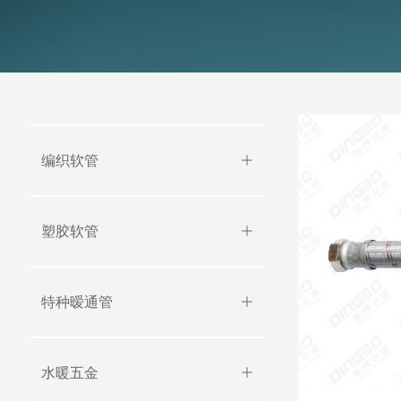
编织软管
ꄶ
塑胶软管
ꄶ
特种暧通管
ꄶ
水暖五金
ꄶ